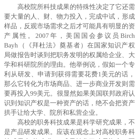
高校院所科技成果
的特殊性决定了它还
需
要大量的人、财、物力投入
，
完成中试
，
形成
样品
，
反观市场需求之后
才可能具有明显的资
产属性。
2007
年，美国国会参议员
Birch
Bayh
（《拜杜法》奠基者）在国家知识产权
局做报告时谈到把职务发明的权属给企业、大
学和科研院所的理由。他举例说，假如一个专
利从研发、申请到获得需要花费
1
美元的话，
那么它转化为市场商品、进一步商业开发则需
要再投入
99
美元。
很显然
如果美国联邦政府认
识到知识产权是一种资产的话，绝不会把资产
拱手让给大学、院所和私营企业。
高校的职务
科技成果是科学研究成果，不
是产品研发成果。应该在观念上对高校职务科