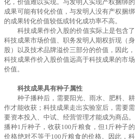
化，价值难以实现。与发明人实现产权捆绑的
成果可能有转化价值，与发明人没有产权捆绑
的成果转化价值较低或转化成功率不高。
科技成果作价入股的价值实际上是包含了
科技成果市场价值、职务发明人期权折现（身
股）以及技术品牌溢价三部分的价值，因此，
科技成果作价入股价值远高于科技成果的市场
价值。
科技成果
具有
种子
属性
种子播种
后
，
需要阳光、雨水、肥料、耕
作才能
收获
；科技成果
走出实验室后，需要需
要
资本投入
、
中试、
经营管理
才能成为商品
。
播种
1斤种子
，
收获
100斤粮
食
，
但
1斤种子
的
价格绝对不等于
100斤粮
食
的
价格。因此，
科